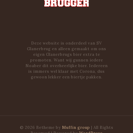
Deze website is onderdeel van SV
Glanerbrug en alleen gemaakt om ons
eigen Glanerbrugs bier extra te
promoten. Want wij gunnen iedere
Noaber dit overheerlijke bier. Iedereen
is immers wel klaar met Corona, dus
gewoon lekker een biertje pakken.
© 2026 Betheme by
Muffin group
| All Rights